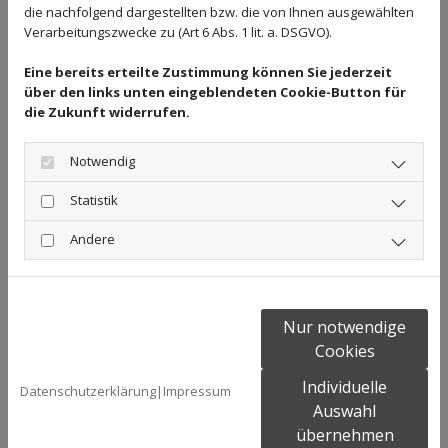
die nachfolgend dargestellten bzw. die von Ihnen ausgewählten
Wir setzen Wohn- und Gewerbeimmobilien für Sie um - und das
Verarbeitungszwecke zu (Art 6 Abs. 1 lit. a. DSGVO).
in großer Bandbreite: Zeigen Sie Ihren Auftraggebern, mit
welchen Highlights Sie Einkaufszentren oder Büros ausstatten,
Eine bereits erteilte Zustimmung können Sie jederzeit
Messen und Kongresszentren gestalten würden oder wie
über den links unten eingeblendeten Cookie-Button für
einladend Ihre Clubs und Studios ausfallen würden.
die Zukunft widerrufen.
Entwickeln Sie Wohnkonzepte, erstellen wir sehr gerne für Sie
einen virtuellen und stimmungsvollen Rundgang durch
Notwendig
Wohnräume, Bäder, Schlafräume und Küchen - bis hin zu
Terrassen, die wir mit üppigem Grün ausstatten können.
Statistik
Verschaffen Sie Ihren potenziellen Kunden einen authentischen
Einblick, Sie erleichtern ihnen die Entscheidung und sich selbst
Andere
die Arbeit.
Impressionen unserer Innenraumvisualisierungen
Nur notwendige
Cookies
Klicken Sie auf die Vorschaubilder für eine größere Ansicht.
Individuelle
Datenschutzerklärung
|
Impressum
Auswahl
übernehmen