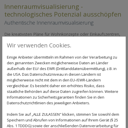
Innenraumvisualisierung -
technologisches Potenzial ausschöpfen
Authentische Innenraumvisualisierung
Die kreativsten Pläne für Wohnkonzepte oder Einkaufszentren,
Büros, Messen, Kongresszentren, Clubs oder Studios bringen
Wir verwenden Cookies.
Ihnen nicht viel, wenn Ihre potenziellen Kunden oder
Auftraggeber sie nicht lesen können: Erleichtern Sie ihnen die
Entscheidung und sich selbst die Arbeit mit einer authentischen
Einige Anbieter übermitteln im Rahmen von der Verarbeitung zu
Innenraumvisualisierung, die Ihre Entwürfe und Einrichtungen in
den genannten Zwecken möglicherweise Daten an Länder
ihrer ganzen Schönheit zum Tragen bringt.
außerhalb der EU/ des EWR (Drittlanddatenübermittlung), z.B. in
die USA. Das Datenschutzniveau in diesen Ländern ist
Unsere Möglichkeiten sind hier enorm, wir können Ihr Vorhaben
möglicherweise nicht mit dem in den EU-/EWR-Ländern
bereits vor Baubeginn virtuell erstehen lassen - absolut
vergleichbar. Es besteht daher ein erhöhtes Risiko, dass
realitätsnah und damit nachvollziehbar.
staatliche Behörden auf diese Daten zugreifen können. Weitere
Sprechen Sie uns einfach auf unsere Möglichkeiten an, wir
Informationen zu Sicherheitsgarantien finden Sie in den
nehmen uns gerne Zeit für Ihr Vorhaben.
Datenschutzrichtlinien des jeweiligen Anbieters.
Indem Sie auf „ALLE ZULASSEN" klicken, stimmen Sie sowohl dem
Unser Leistungsspektrum - Ihre Vorteile
Speichern und Abrufen von Informationen auf Ihrem Gerät (§ 25
Abs. 1 TDDDG) sowie der anschließenden Datenverarbeitung für